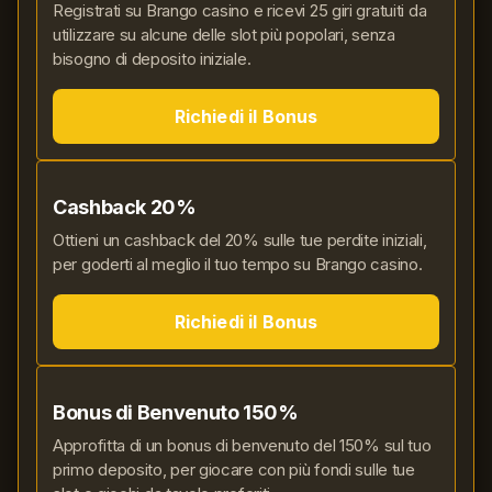
Registrati su Brango casino e ricevi 25 giri gratuiti da
utilizzare su alcune delle slot più popolari, senza
bisogno di deposito iniziale.
Richiedi il Bonus
Cashback 20%
Ottieni un cashback del 20% sulle tue perdite iniziali,
per goderti al meglio il tuo tempo su Brango casino.
Richiedi il Bonus
Bonus di Benvenuto 150%
Approfitta di un bonus di benvenuto del 150% sul tuo
primo deposito, per giocare con più fondi sulle tue