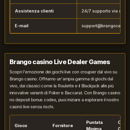
Assistenza clienti
24/7 supporto via chat
E-mail
support@brangocasino
Brango casino Live Dealer Games
Scopri l'emozione dei giochi live con croupier dal vivo su
Brango casino. Offriamo un'ampia gamma di giochi dal
vivo, dai classici come la Roulette e il Blackjack alle più
innovative varianti di Poker e Baccarat. Con Brango casino
no deposit bonus codes, puoi iniziare a esplorare il nostro
casinò live senza rischi.
Puntata
Carat
Gioco
Fornitore
Minima
Chia