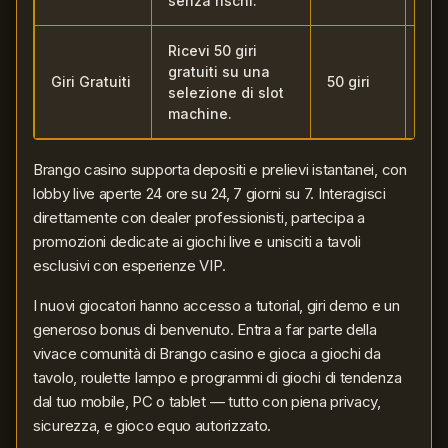
senza rischi.
for
Ricevi 50 giri
Fai
gratuiti su una
dep
Giri Gratuiti
50 giri
selezione di slot
min
machine.
ric
Brango casino supporta depositi e prelievi istantanei, con
lobby live aperte 24 ore su 24, 7 giorni su 7. Interagisci
direttamente con dealer professionisti, partecipa a
promozioni dedicate ai giochi live e unisciti a tavoli
esclusivi con esperienze VIP.
I nuovi giocatori hanno accesso a tutorial, giri demo e un
generoso bonus di benvenuto. Entra a far parte della
vivace comunità di Brango casino e gioca a giochi da
tavolo, roulette lampo e programmi di giochi di tendenza
dal tuo mobile, PC o tablet — tutto con piena privacy,
sicurezza, e gioco equo autorizzato.