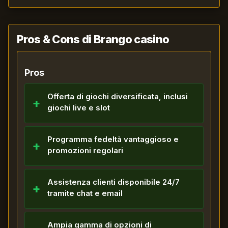
Pros & Cons di Brango casino
Pros
Offerta di giochi diversificata, inclusi
giochi live e slot
Programma fedeltà vantaggioso e
promozioni regolari
Assistenza clienti disponibile 24/7
tramite chat e email
Ampia gamma di opzioni di