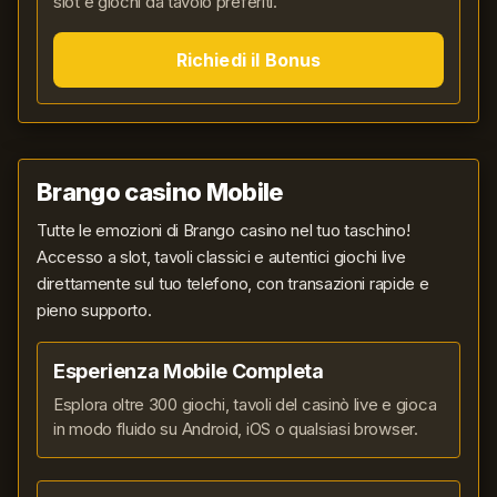
slot e giochi da tavolo preferiti.
Richiedi il Bonus
Brango casino Mobile
Tutte le emozioni di Brango casino nel tuo taschino!
Accesso a slot, tavoli classici e autentici giochi live
direttamente sul tuo telefono, con transazioni rapide e
pieno supporto.
Esperienza Mobile Completa
Esplora oltre 300 giochi, tavoli del casinò live e gioca
in modo fluido su Android, iOS o qualsiasi browser.