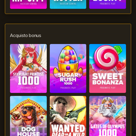
Acquisto bonus