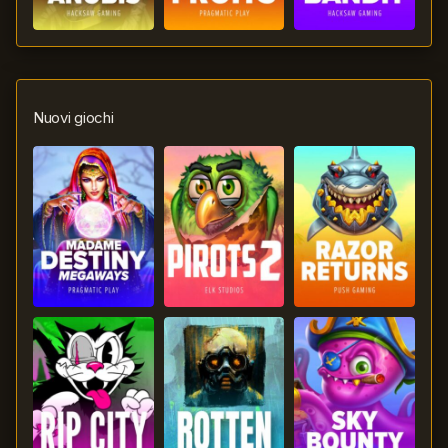
Nuovi giochi