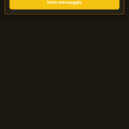
Invia messaggio