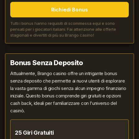
Richiedi Bonus
Tutti i bonus hanno requisiti di scommessa equi e sono
pensati per i giocatori italiani. Fai attenzione alle offerte
stagionali e divertiti di più su Brango casino!
Bonus Senza Deposito
Attualmente, Brango casino offre un intrigante bonus
senza deposito che permette ai nuovi utenti di esplorare
la vasta gamma di giochi senza alcun impegno finanziario
iniziale. Questo bonus comprende giri gratuiti e opzioni
cash back, ideali per familiarizzare con l'universo del
casinò.
25 Giri Gratuiti